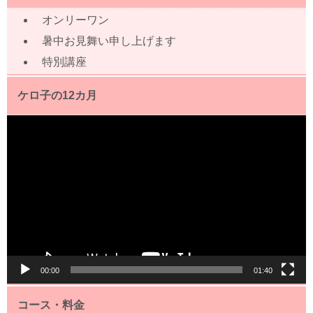
オンリーワン
暑中お見舞い申し上げます
特別講座
ケロ子の12カ月
動
画
プ
レ
ー
ヤ
ー
00:00
01:40
コース・料金