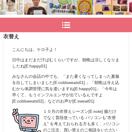
衣替え
こんにちは。ケロ子よ！
日中はまだまだ汗ばむくらいですが、朝晩は涼しくなりま
したね[E:happy01]
みなさんの会話の中でも、「また暑くなってしまった夏服
を出してしまいました[E:coldsweats01] 」「朝晩は冷え込
むから体調管理に気を遣いますね[E:happy01]」「今年は
早くて、もうインフルエンザが出ているんですよ
[E:coldsweats02]」などのお声が[E:sweat01]
１０月の衣替えシーズン[E:note] 服だけ
でなく普段使っている パソコンも"衣替
え" を考えておられる方も多く、パソコン
のご注文、買い替えのご相談をいただい