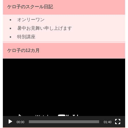
ケロ子のスクール日記
オンリーワン
暑中お見舞い申し上げます
特別講座
ケロ子の12カ月
動
画
プ
レ
ー
ヤ
ー
00:00
01:40