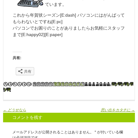
ています。
これから年賀状シーズン[E:dash] パソコンにはがんばって
もらわないとですね[E:pc]
パソコンでお困りのことがありましたらお気軽にスタッフ
まで[E:happy02][E:paper]
共有:
共有
2015年10月23日
カテゴリー :
受講生のみなさん
投稿者 : Keroko
コメントをど
うぞ
←
どうせなら
思い出をカタチに
→
コメントを残す
メールアドレスが公開されることはありません。
*
が付いている欄
は必須項目です