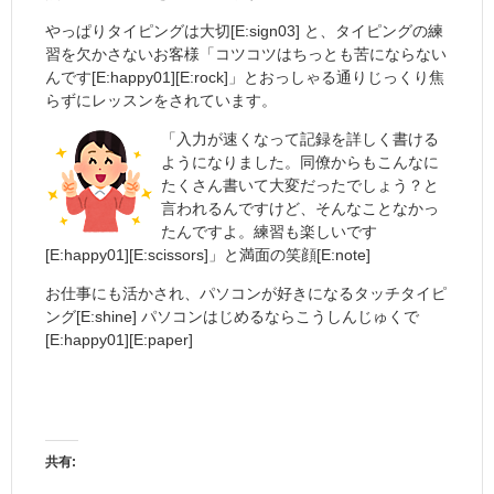
やっぱりタイピングは大切[E:sign03] と、タイピングの練
習を欠かさないお客様「コツコツはちっとも苦にならない
んです[E:happy01][E:rock]」とおっしゃる通りじっくり焦
らずにレッスンをされています。
「入力が速くなって記録を詳しく書ける
ようになりました。同僚からもこんなに
たくさん書いて大変だったでしょう？と
言われるんですけど、そんなことなかっ
たんですよ。練習も楽しいです
[E:happy01][E:scissors]」と満面の笑顔[E:note]
お仕事にも活かされ、パソコンが好きになるタッチタイピ
ング[E:shine] パソコンはじめるならこうしんじゅくで
[E:happy01][E:paper]
共有: