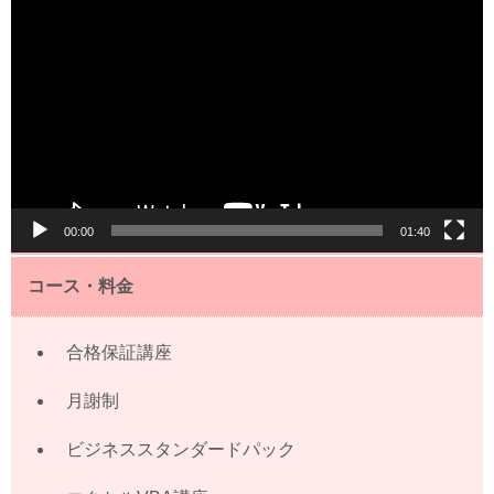
画
プ
レ
ー
ヤ
ー
00:00
01:40
コース・料金
合格保証講座
月謝制
ビジネススタンダードパック