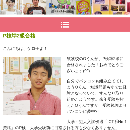
P検準2級合格
こんにちは、ケロ子よ！
筑紫校のOくんが、P検準2級に
合格されました！おめでとうご
ざいます(^^)
自分でパソコンも組み立ててし
まうOくん、知識問題もすでに経
験となっていて、すんなり取り
組めたようです。来年受験を控
えたOくんですが、受験勉強より
パソコンに夢中?!
大学・短大入試優遇「ICT系No.1
資格」のP検、大学受験前に目指される方も少なくありません。