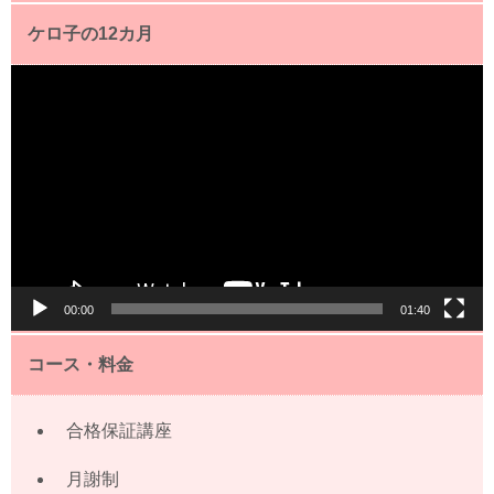
ケロ子の12カ月
動
画
プ
レ
ー
ヤ
ー
00:00
01:40
コース・料金
合格保証講座
月謝制