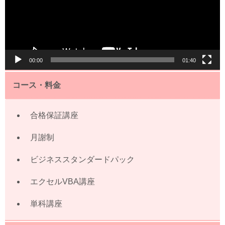
ー
ヤ
ー
00:00
01:40
コース・料金
合格保証講座
月謝制
ビジネススタンダードパック
エクセルVBA講座
単科講座