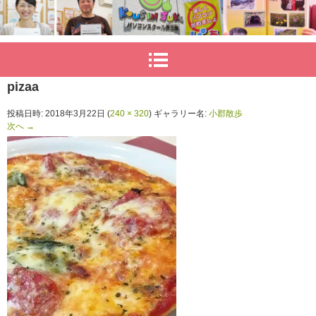
pizaa
投稿日時:
2018年3月22日
(
240 × 320
) ギャラリー名:
小郡散歩
次へ →