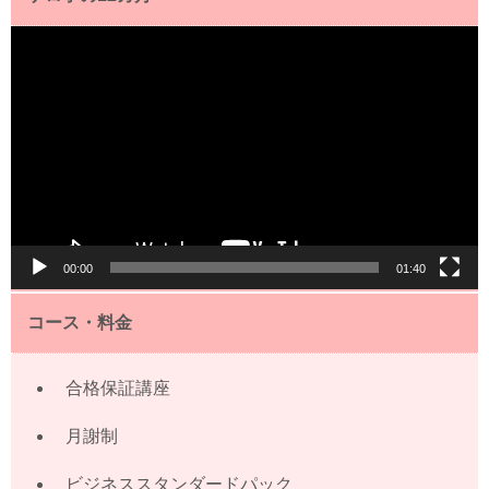
動
画
プ
レ
ー
ヤ
ー
00:00
01:40
コース・料金
合格保証講座
月謝制
ビジネススタンダードパック