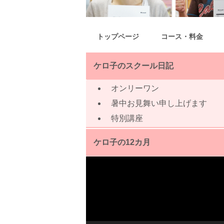
トップページ
コース・料金
ケロ子のスクール日記
オンリーワン
暑中お見舞い申し上げます
特別講座
ケロ子の12カ月
動
画
プ
レ
ー
ヤ