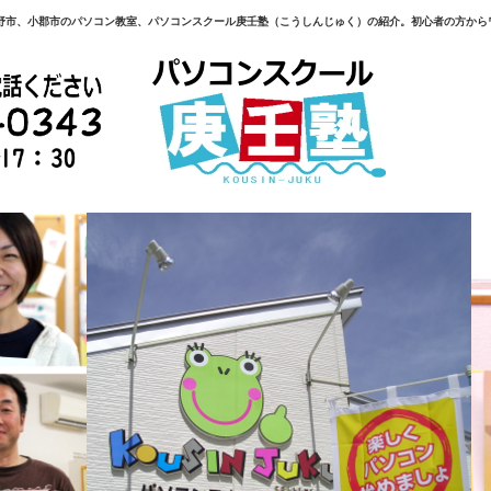
野市、小郡市のパソコン教室、パソコンスクール庚壬塾（こうしんじゅく）の紹介。初心者の方から