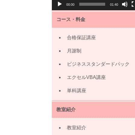
00:00
01:40
ー
コース・料金
合格保証講座
月謝制
ビジネススタンダードパック
エクセルVBA講座
単科講座
教室紹介
教室紹介