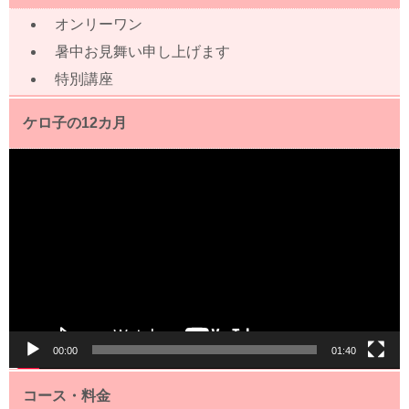
オンリーワン
暑中お見舞い申し上げます
特別講座
ケロ子の12カ月
動
画
プ
レ
ー
ヤ
ー
00:00
01:40
コース・料金