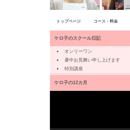
トップページ
コース・料金
ケロ子のスクール日記
オンリーワン
暑中お見舞い申し上げます
特別講座
ケロ子の12カ月
動
画
プ
レ
ー
ヤ