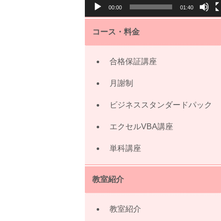
00:00
01:40
ー
コース・料金
合格保証講座
月謝制
ビジネススタンダードパック
エクセルVBA講座
単科講座
教室紹介
教室紹介