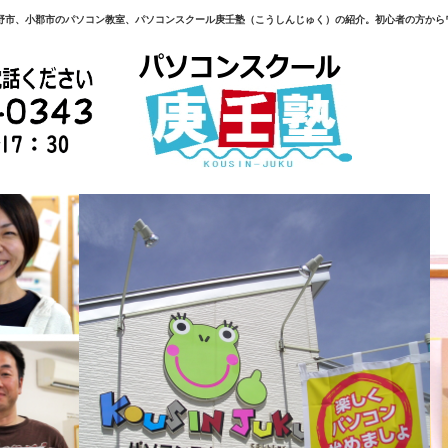
野市、小郡市のパソコン教室、パソコンスクール庚壬塾（こうしんじゅく）の紹介。初心者の方から