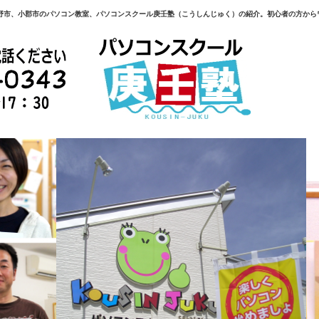
野市、小郡市のパソコン教室、パソコンスクール庚壬塾（こうしんじゅく）の紹介。初心者の方から