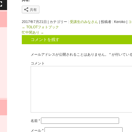
共有
2017年7月21日
|
カテゴリー :
受講生のみなさん
|
投稿者 : Keroko
|
コ
←
TOLOTフォトブック
忙中閑あり
→
コメントを残す
メールアドレスが公開されることはありません。
*
が付いてい
コメント
名前
*
メール
*