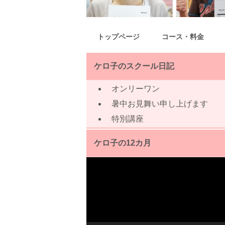
トップページ
コース・料金
ケロ子のスクール日記
オンリーワン
暑中お見舞い申し上げます
特別講座
ケロ子の12カ月
動
画
プ
レ
ー
ヤ