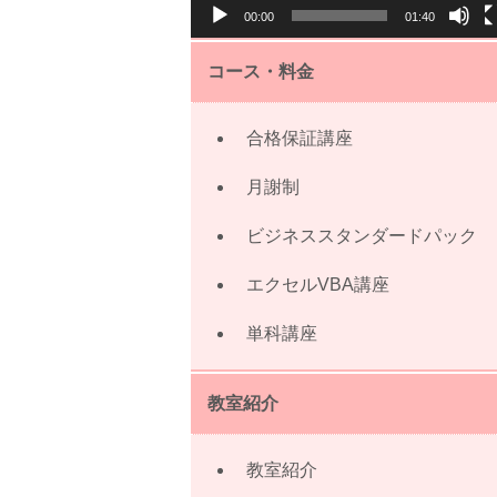
00:00
01:40
ー
コース・料金
合格保証講座
月謝制
ビジネススタンダードパック
エクセルVBA講座
単科講座
教室紹介
教室紹介