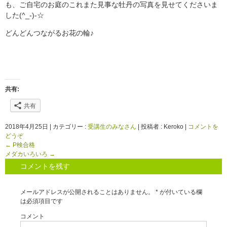
も、ご自宅のお庭のこれまた見事な牡丹の写真を見せてくださいま
した(^_-)-☆
どんどんつながるお花の輪♪
共有:
共有
2018年4月25日
|
カテゴリー :
受講生のみなさん
|
投稿者 : Keroko
|
コメントを
どうぞ
←
P検合格
メダカいろいろ
→
コメントを残す
メールアドレスが公開されることはありません。
*
が付いている欄
は必須項目です
コメント