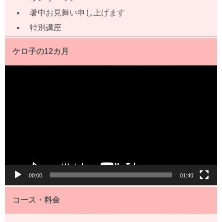
暑中お見舞い申し上げます
特別講座
ケロ子の12カ月
動
画
プ
レ
ー
ヤ
ー
00:00
01:40
コース・料金