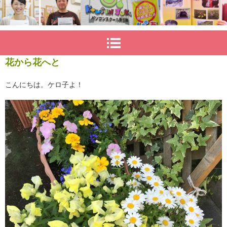
花から花へと
こんにちは。ケロ子よ！