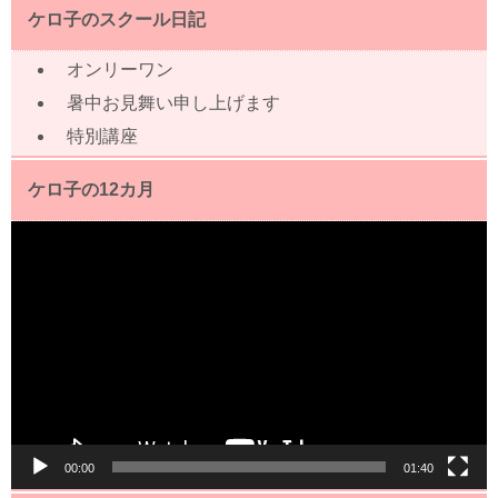
ケロ子のスクール日記
オンリーワン
暑中お見舞い申し上げます
特別講座
ケロ子の12カ月
動
画
プ
レ
ー
ヤ
ー
00:00
01:40