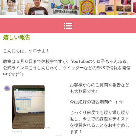
嬉しい報告
こんにちは。ケロ子よ！
教室は５月６日まで休校中ですが、YouTubeのケロ子ちゃんねる、
公式ライン＠こうしんじゅく、ツイッターなどのSNSで情報を発信
中です(^^♪
お客様からのご質問や報告など
も大歓迎です♪
今は絶好の復習期間(^_-)-☆
じっくり何度でも繰り返し繰り
返し、今までの課題やテキスト
を復習されることをおすすめし
ます！