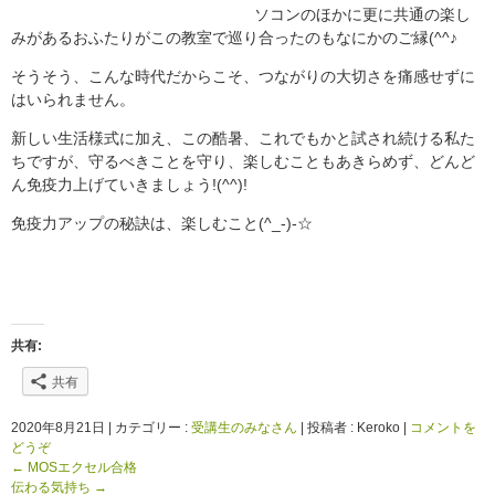
ソコンのほかに更に共通の楽し
みがあるおふたりがこの教室で巡り合ったのもなにかのご縁(^^♪
そうそう、こんな時代だからこそ、つながりの大切さを痛感せずに
はいられません。
新しい生活様式に加え、この酷暑、これでもかと試され続ける私た
ちですが、守るべきことを守り、楽しむこともあきらめず、どんど
ん免疫力上げていきましょう!(^^)!
免疫力アップの秘訣は、楽しむこと(^_-)-☆
共有:
共有
2020年8月21日
|
カテゴリー :
受講生のみなさん
|
投稿者 : Keroko
|
コメントを
どうぞ
←
MOSエクセル合格
伝わる気持ち
→