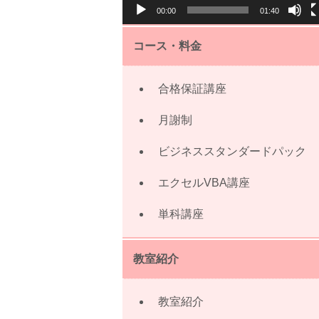
00:00
01:40
ー
コース・料金
合格保証講座
月謝制
ビジネススタンダードパック
エクセルVBA講座
単科講座
教室紹介
教室紹介