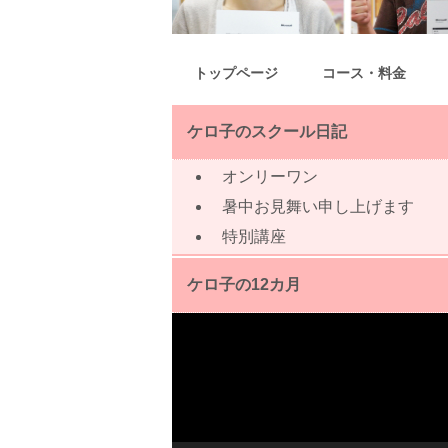
トップページ
コース・料金
ケロ子のスクール日記
オンリーワン
暑中お見舞い申し上げます
特別講座
ケロ子の12カ月
動
画
プ
レ
ー
ヤ