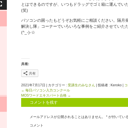
とはできるのですが、いつもドラッグでゴミ箱に運んでい
(笑)
パソコンの困ったもどうぞお気軽にご相談ください。隔月
解決し隊」コーナーでいろいろな事例をご紹介させていた
(^_-)-☆
共有:
共有
2021年7月17日
|
カテゴリー :
受講生のみなさん
|
投稿者 : Keroko
|
コ
←
毎日パソコン入力コンクール
MOSワードエキスパート合格
→
コメントを残す
メールアドレスが公開されることはありません。
*
が付いてい
コメント