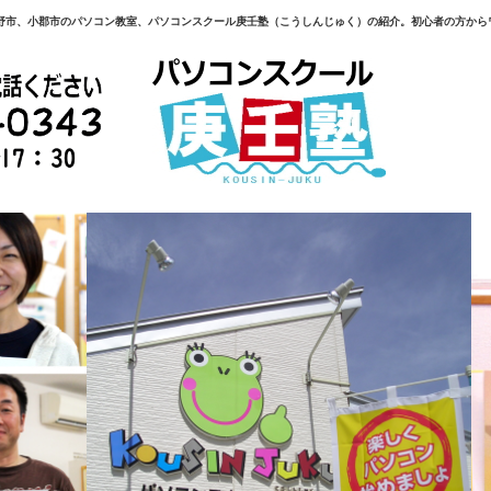
野市、小郡市のパソコン教室、パソコンスクール庚壬塾（こうしんじゅく）の紹介。初心者の方から