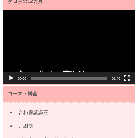
ケロ子の12カ月
動
画
プ
レ
ー
ヤ
ー
00:00
01:40
コース・料金
合格保証講座
月謝制