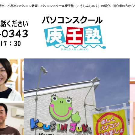
野市、小郡市のパソコン教室、パソコンスクール庚壬塾（こうしんじゅく）の紹介。初心者の方から