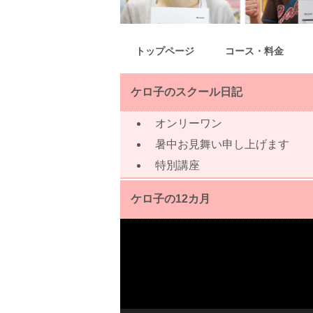
トップページ
コース・料金
ケロ子のスクール日記
オンリーワン
暑中お見舞い申し上げます
特別講座
ケロ子の12カ月
動
画
プ
レ
ー
ヤ