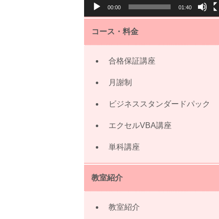
00:00
01:40
ー
コース・料金
合格保証講座
月謝制
ビジネススタンダードパック
エクセルVBA講座
単科講座
教室紹介
教室紹介