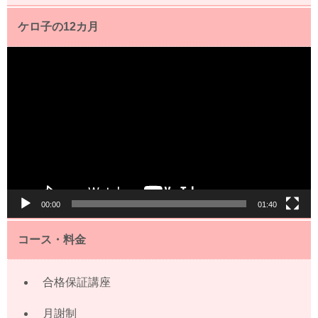
ケロ子の12カ月
動
画
プ
レ
ー
ヤ
ー
00:00
01:40
コース・料金
合格保証講座
月謝制