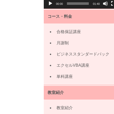
00:00
01:40
ー
コース・料金
合格保証講座
月謝制
ビジネススタンダードパック
エクセルVBA講座
単科講座
教室紹介
教室紹介