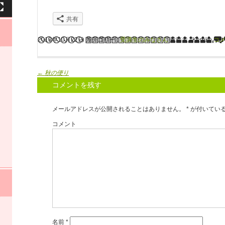
共有
2013年10月22日
カテゴリー :
受講生のみなさん
投稿者 : Keroko
コ
←
秋の便り
コメントを残す
メールアドレスが公開されることはありません。
*
が付いてい
コメント
名前
*