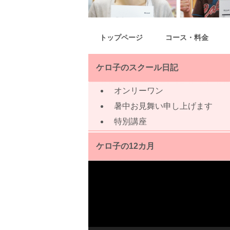
トップページ
コース・料金
ケロ子のスクール日記
オンリーワン
暑中お見舞い申し上げます
特別講座
ケロ子の12カ月
動
画
プ
レ
ー
ヤ