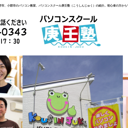
野市、小郡市のパソコン教室、パソコンスクール庚壬塾（こうしんじゅく）の紹介。初心者の方から