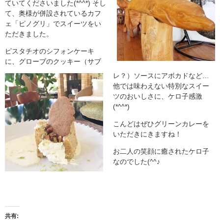
ていてくださいました(*^^*) そし
て、奥様が併設されているカフ
ェ「ピノグリ」でスイーツをい
ただきました。
ピスタチオのシフォンケーキ
に、グローブのクッキー（サブ
レ？）ソースにアボカドなど…
他では味わえない特別なスイー
ツのおいしさに、ケロ子感激
(*^^*)
こんどはぜひグリーンカレーを
いただきにきますね！
お二人の笑顔に癒されたケロ子
なのでした(^^♪
共有: