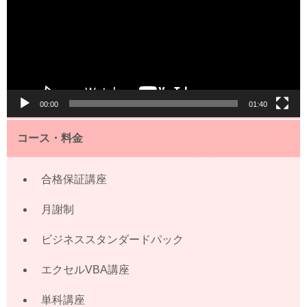
レ
ー
ヤ
ー
00:00
01:40
コース・料金
合格保証講座
月謝制
ビジネススタンダードパック
エクセルVBA講座
単科講座