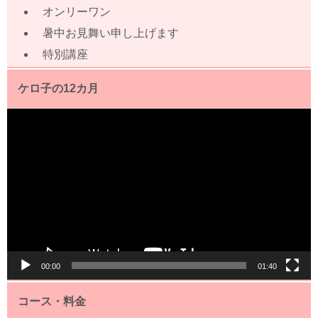
オンリーワン
暑中お見舞い申し上げます
特別講座
ケロ子の12カ月
動
画
プ
レ
ー
ヤ
ー
00:00
01:40
コース・料金