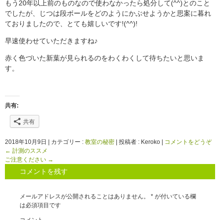
もう20年以上前のものなので使わなかったら処分して(^^)とのこと
でしたが、じつは段ボールをどのようにかぶせようかと思案に暮れ
ておりましたので、とても嬉しいです!(^^)!
早速使わせていただきますね♪
赤く色づいた新葉が見られるのをわくわくして待ちたいと思いま
す。
共有:
共有
2018年10月9日
|
カテゴリー :
教室の秘密
|
投稿者 : Keroko
|
コメントをどうぞ
←
計測のススメ
ご注意ください
→
コメントを残す
メールアドレスが公開されることはありません。
*
が付いている欄
は必須項目です
コメント