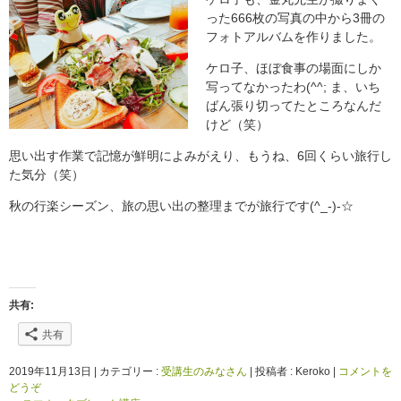
った666枚の写真の中から3冊の
フォトアルバムを作りました。
ケロ子、ほぼ食事の場面にしか
写ってなかったわ(^^; ま、いち
ばん張り切ってたところなんだ
けど（笑）
思い出す作業で記憶が鮮明によみがえり、もうね、6回くらい旅行し
た気分（笑）
秋の行楽シーズン、旅の思い出の整理までが旅行です(^_-)-☆
共有:
共有
2019年11月13日
|
カテゴリー :
受講生のみなさん
|
投稿者 : Keroko
|
コメントを
どうぞ