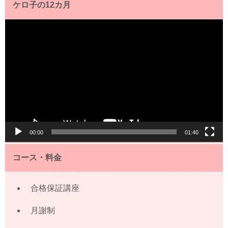
ケロ子の12カ月
動
画
プ
レ
ー
ヤ
ー
00:00
01:40
コース・料金
合格保証講座
月謝制