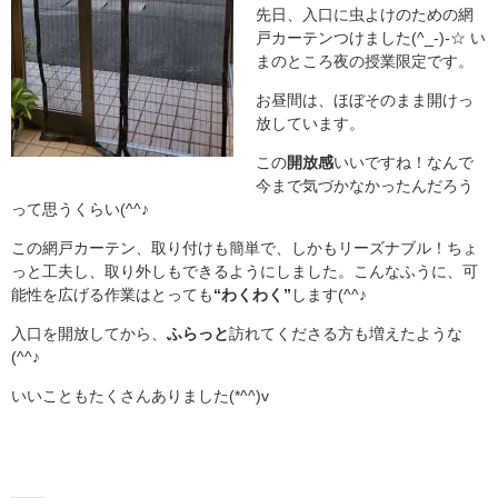
先日、入口に虫よけのための網
戸カーテンつけました(^_-)-☆ い
まのところ夜の授業限定です。
お昼間は、ほぼそのまま開けっ
放しています。
この
開放感
いいですね！なんで
今まで気づかなかったんだろう
って思うくらい(^^♪
この網戸カーテン、取り付けも簡単で、しかもリーズナブル！ちょ
っと工夫し、取り外しもできるようにしました。こんなふうに、可
能性を広げる作業はとっても
“わくわく”
します(^^♪
入口を開放してから、
ふらっと
訪れてくださる方も増えたような
(^^♪
いいこともたくさんありました(*^^)v