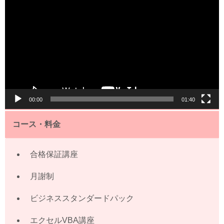
画
プ
レ
ー
ヤ
ー
00:00
01:40
コース・料金
合格保証講座
月謝制
ビジネススタンダードパック
エクセルVBA講座